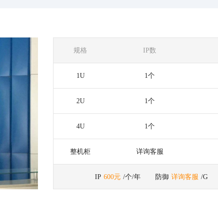
规格
IP数
1U
1个
2U
1个
4U
1个
整机柜
详询客服
IP
600元
/个/年
防御
详询客服
/G