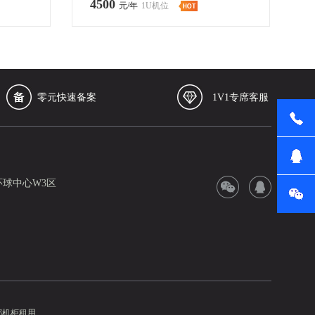
4500
元/年
1U机位
零元快速备案
1V1专席客服
环球中心W3区
都机柜租用