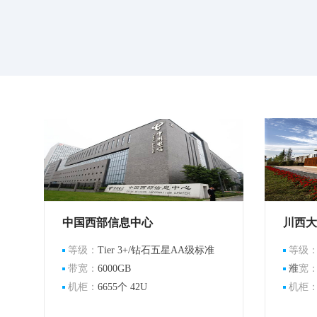
中国西部信息中心
川西大
等级：
Tier 3+/钻石五星AA级标准
等级
带宽：
6000GB
准
带宽
机柜：
6655个 42U
机柜